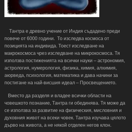
Тантра е древно учение от Индия съдадено преди
повече от 6000 години. То изследва космоса от
позицията на индивида. Тоест изследване на
макрокосмоса чрез изследване на микрокосмоса. Тя
използва постиженията на всички науки – астрономия,
астрология, нумерология, физика, химия, алхимия,
аюрведа, психология, математика и дава начини за
постигане на най-висшия идеал – Просвещението.
Вместо да разделя и владее всички области на
човешкото познание, Тантра ги обединява. Тя може да
се използва за развитие на физическия, мисловния и
духовния живот на всеки човек. Тантра изучава цялото
дърво на живота, а не някой отделен негов клон.