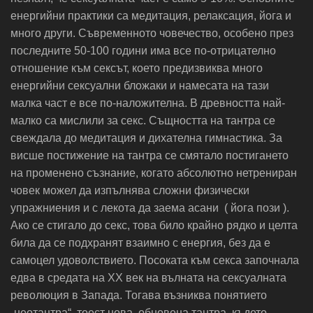
енергийни практики са медитация, релаксация, йога и
много други. Съвременното човечество, особено през
последните 50-100 години има все по-отрицателно
отношение към сексът, което предизвиква много
енергийни сексуални бложаки и намесата на тази
малка част е все по-наложителна. В древността най-
малко са мислили за секс. Същността на тантра се
свеждала до медитация и дихателна гимнастика. За
висше постижение на тантра се смятало постигането
на променено съзнание, когато абсолютно нетрениран
човек можел да изпълнява сложни физически
упражниения и с лекота да заема асани ( йога пози ).
Ако се стигало до секс, това било крайно рядко и целта
била да се подхранят взаимно с енергия, без да е
самоцел удоволствието. Посоката към секса започнала
едва в средата на ХХ век на вълната на сексуалната
революция в Запада. Тогава възниква понятието
„неотантра“, тоест нова, обновена тантра, където