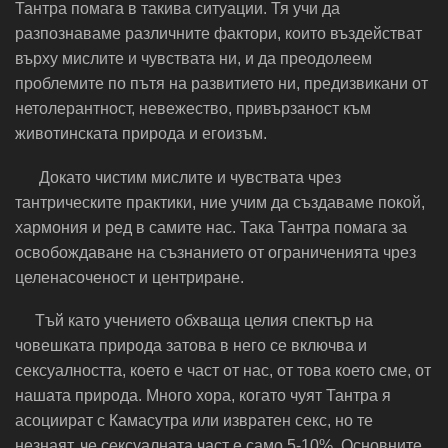
Тантра помага в такива ситуации. Тя учи да
разпознаваме различните фактори, които въздействат
върху мислите и чувствата ни, и да преодолеем
проблемите по пътя на развитието ни, предизвикани от
нетолерантност, невежество, привързаност към
животинската природа и егоизъм.
Докато чистим мислите и чувствата чрез
тантрическите практики, ние учим да създаваме покой,
хармония и ред в самите нас. Така Тантра помага за
освобождаване на съзнанието от ограниченията чрез
целенасоченост и центриране.
Тъй като учението обхваща целия спектър на
човешката природа затова в него се включва и
сексуалността, което е част от нас, от това което сме, от
нашата природа. Много хора, когато чуят Тантра я
асоциират с Камасутра или извратен секс, но те
незнаят, че сексуалната част е само 5-10%. Основните