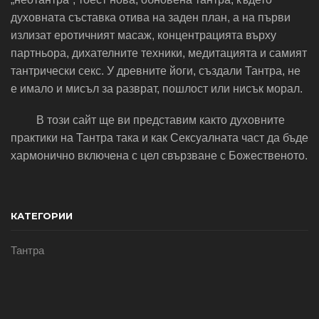
духовната съставка отива на заден план, а на първи
излизат еротичният масаж, концентрацията върху
партньора, дихателните техники, медитацията и самият
тантрически секс. У древните йоги, създали Тантра, не
е имало и мисъл за разврат, пошлост или нисък морал.
В този сайт ще ви представим както духовните
практики на Тантра така и как Сексуалната част да бъде
хармонично включена с цел свързване с Божественото.
КАТЕГОРИИ
Тантра