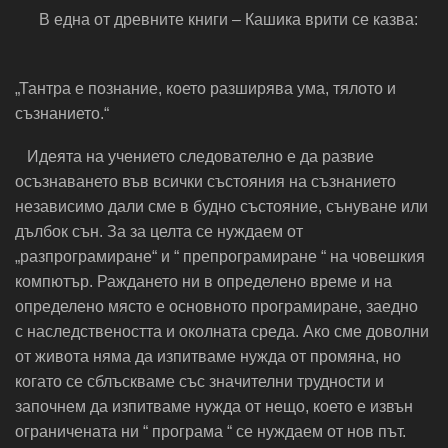
В една от древните книги – Кашика врити се казва:
„Тантра е познание, което разширява ума, тялото и
съзнанието.“
Идеята на учението следователно е да развие
осъзнаването във всички състояния на съзнанието
независимо дали сме в будно състояние, сънуване или
дълбок сън. За за целта се нуждаем от
„разпрограмиране“ и “ препрограмиране “ на човешкия
компютър. Раждането ни в определено време и на
определено място е основното програмиране, заедно
с наследствеността и околната среда. Ако сме доволни
от живота няма да изпитваме нужда от промяна, но
когато се сблъскваме със значителни трудности и
започнем да изпитваме нужда от нещо, което е извън
ограничената ни “ програма “ се нуждаем от нов път.