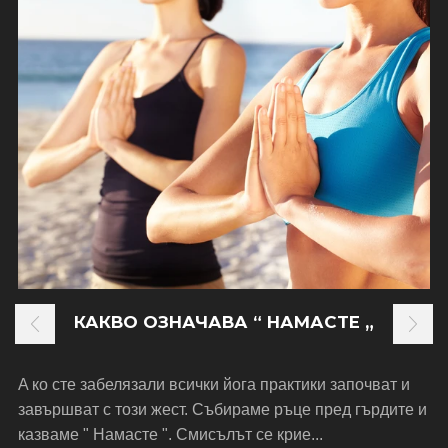
КАКВО ОЗНАЧАВА “ НАМАСТЕ „
A ко сте забелязали всички йога практики започват и
завършват с този жест. Събираме ръце пред гърдите и
казваме " Намасте ". Смисълът се крие...