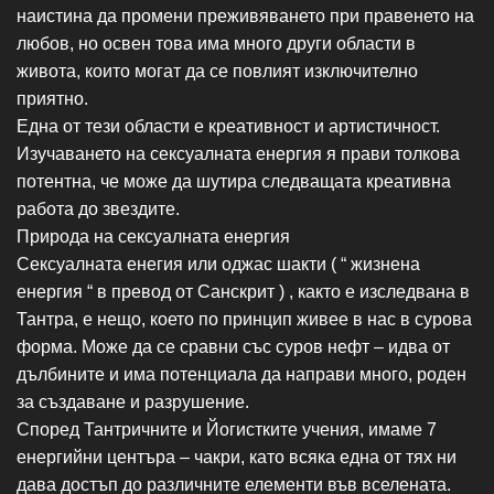
наистина да промени преживяването при правенето на
любов, но освен това има много други области в
живота, които могат да се повлият изключително
приятно.
Една от тези области е креативност и артистичност.
Изучаването на сексуалната енергия я прави толкова
потентна, че може да шутира следващата креативна
работа до звездите.
Природа на сексуалната енергия
Сексуалната енегия или оджас шакти ( “ жизнена
енергия “ в превод от Санскрит ) , както е изследвана в
Тантра, e нещо, което по принцип живее в нас в сурова
форма. Може да се сравни със суров нефт – идва от
дълбините и има потенциала да направи много, роден
за създаване и разрушение.
Според Тантричните и Йогистките учения, имаме 7
енергийни центъра – чакри, като всяка една от тях ни
дава достъп до различните елементи във вселената.