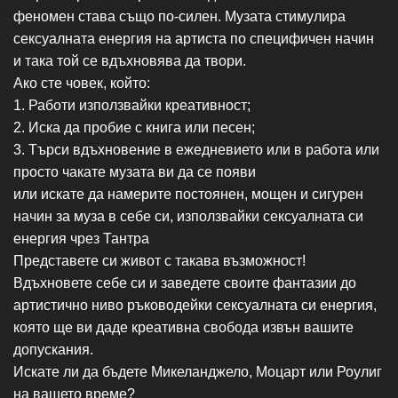
феномен става също по-силен. Музата стимулира
сексуалната енергия на артиста по специфичен начин
и така той се вдъхновява да твори.
Ако сте човек, който:
1. Работи използвайки креативност;
2. Иска да пробие с книга или песен;
3. Търси вдъхновение в ежедневието или в работа или
просто чакате музата ви да се появи
или искате да намерите постоянен, мощен и сигурен
начин за муза в себе си, използвайки сексуалната си
енергия чрез Тантра
Представете си живот с такава възможност!
Вдъхновете себе си и заведете своите фантазии до
артистично ниво ръководейки сексуалната си енергия,
която ще ви даде креативна свобода извън вашите
допускания.
Искате ли да бъдете Микеланджело, Моцарт или Роулиг
на вашето време?