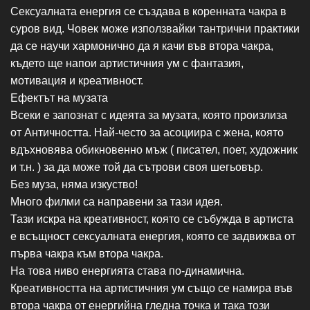
Сексуалната енергия се създава в коренната чакра в
суров вид. Човек може използвайки тантрични практики
да се научи хармонично да я качи във втора чакра,
където ще напои артистичния ум с фантазия,
мотивация и креативност.
Ефектът на музата
Всеки е запознат с идеята за музата, която произлиза
от Античността. Най-често за асоциира с жена, която
вдъхновява обикновенно мъж ( писател, поет, художник
и т.н. ) за да може той да сътрови своя шегьовър.
Без муза, няма изкуство!
Много филми са направени за тази идея.
Тази искра на креативност, която се събужда в артиста
е всъщност сексуалната енергия, която се задвижва от
първа чакра към втора чакра.
На това ниво енергията става по-динамична.
Креативността на артистичния ум също се намира във
втора чакра от енергийна гледна точка и така този