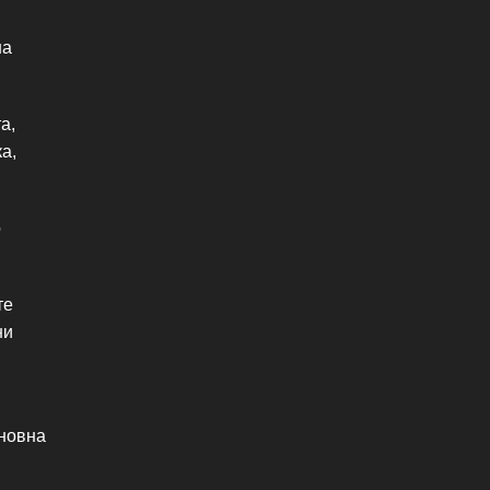
на
а,
а,
о
те
ни
сновна