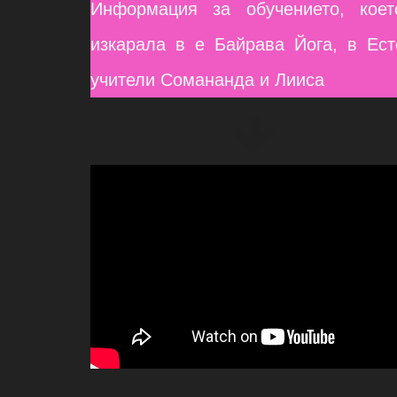
Информация за обучението, кое
изкарала в е Байрава Йога, в Ест
учители Сомананда и Лииса