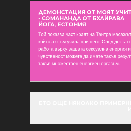
ДЕМОНСТАЦИЯ ОТ МОЯТ УЧИ
- СОМАНАНДА ОТ БХАЙРАВА
ЙОГА, ЕСТОНИЯ
Той показва част краят на Тантра масажът
който аз съм учила при него. След достат
работа върху вашата сексуална енергия и
чувственост можете да имате такъв резул
такъв множествен енергиен оргазъм.
ЕТО ОЩЕ НЯКОЛКО ПРИМЕРНИ