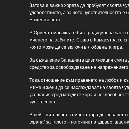
Затова е важно хората да пробудят своята чу
удоволствието, а защото чувствителността е 
Божественото.
В Ориента масажът е бил традиционна част от
миенето на зъбитите. Също в Камасутра се с
която може да се включи в любовната игра.
За съжаление Западната цивилизация смята д
средство за освобождаване на напрежението и
Това отношение към правенето на любов и къ
мъже и жени да се наслаждават на своята чув
усещания сред младите хора и неспособностт
чувственост.
В действителност за много хора докосването 
„храна“ за тялото – източник на здраве, щасти