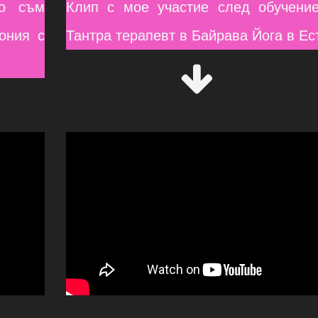
то съм
Клип с мое участие след обучение
ония с
Тантра терапевт в Байрава Йога в Ес