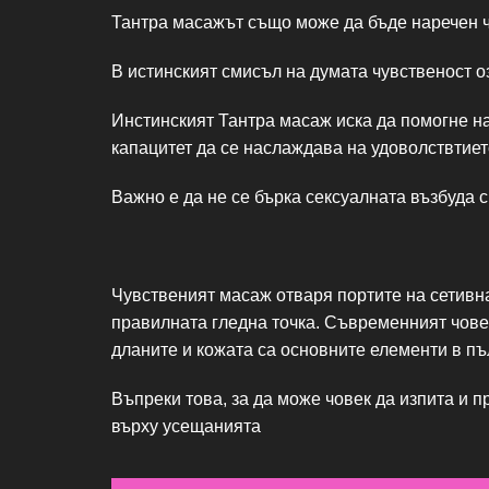
Тантра масажът също може да бъде наречен ч
В истинският смисъл на думата чувственост о
Инстинският Тантра масаж иска да помогне на
капацитет да се наслаждава на удоволствтиет
Важно е да не се бърка сексуалната възбуда с
Чувственият масаж отваря портите на сетивна
правилната гледна точка. Съвременният чове
дланите и кожата са основните елементи в п
Въпреки това, за да може човек да изпита и п
върху усещанията