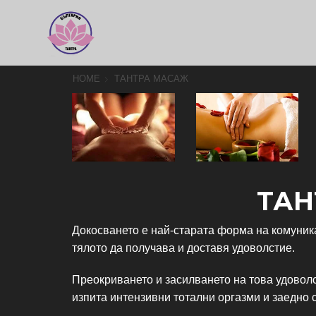
HOME
ТАНТРА МАСАЖ
ТАН
Докосването е най-старата форма на комуник
тялото да получава и доставя удоволстие.
Преокриването и засилването на това удоволс
изпита интензивни тотални оргазми и заедно 