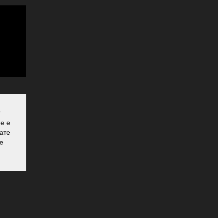
?
не е
ате
те