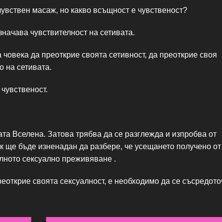
увствен масаж, но какво всъщност е чувственост?
значава чувствителност на сетивата.
 човека да преоткрие своята сетивност, да преоткрие своя
о на сетивата.
 чувственост.
та Вселена. Затова трябва да се разглежда и изпробва от
к ще бъде изненадан да разбере, че усещането получено от
ълното сексуално преживяване .
реоткрие своята сексуалност, е необходимо да се съсредото