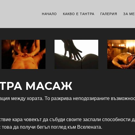
НАЧАЛО
КАКВО Е ТАНТРА
ГАЛЕРИЯ
ЗА МЕ
ТРА МАСАЖ
ация между хората. То разкрива неподозираните възможнос
твие кара човекът да събуди своите заспали способности д
с това да получи бегъл поглед към Вселената.