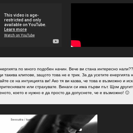
нергията по много подобен начин. Вече ви стана интересно нали?
 такива клипове, защото това не е трик. За да усетите енергията 
те се на интуицията ви! Ако тя ви казва, че това е възможно и иск
притеснявате или страхувате. Винаги си има първи път. Щом други
ното, което е нужно е да просто да допуснете, че е възможно! 🙂