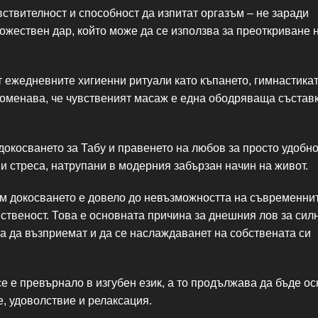
вствителност и способност да изпитат оргазъм – не заради
божествен дар, който може да се използва за преоткриване 
 ежедневните хигиенни ритуали като къпането, гимнастикат
поменава, че чувственият масаж е една ободряваща съставк
окосването за Табу и правенето на любов за просто удобн
 стреса, натрупани в модерния забързан начин на живот.
м докосването е довело до невъзможността на съвременни
ственост. Това е основната причина за днешния лов за сил
а да възприемат и да се наслаждаванет на собствената си
се е превърнало в изгубен език, a то продължава да бъде о
е, удоволствие и релаксация.