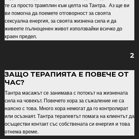
те са просто трамплин към целта на Тантра. Аз ще ви
ви помогна да поемете отговорност за своята
сексуална енергия, за своята жизнена сила и да
живеете пълноценен живот използвайки всичко до
краен предел.
2
ЗАЩО ТЕРАПИЯТА Е ПОВЕЧЕ ОТ
ЧАС?
Тантра масажът се занимава с потокът на жизнената
сила на човекът. Повечето хора за съжаление не са
наясно с това. Много хора немогат да го контролират
или осъзнаят. Тантра терапевтът помага на клиентът да
осъществи контакт със собствената си енергия и това
отнема време.