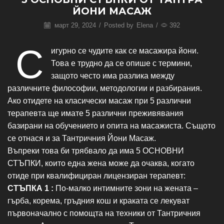
ЙОНИ МАСАЖ
март 29, 2024
/
Posted by
Elena
/
392
С
игурно се чудите как се масажира йони.
Това е трудно да се опише с термини,
защото често има разлика между
различните философии, методологии и разбирания.
Ако отидете на класически масаж при 5 различни
терапевта ще имате 5 различни преживявания
базирани на обучението и опита на масажиста. Същото
се отнася и за Тантричния Йони Масаж.
Въпреки това би трябвало да има 5 ОСНОВНИ
СТЪПКИ, които една жена може да очаква, когато
отиде при квалифициран лицензиран терапевт:
СТЪПКА 1 :
По-малко интимните зони на жената –
гърба, корема, гръдния кош и краката се лекуват
първоначално с помощта на техники от Тантричния