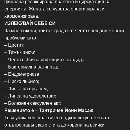
финална релаксираща практика и циркулация на
енергията. Жената се чувства енергизирана и
хармонизирана.
ИЗЛЕКУВАЙ СЕБЕ СИ
За много жени, които страдат от често срещани женски
проблеми като :
– Цистит;
– Тежък цикъл;
– Честа гъбична инфекция с кандида;
– Бактериална вагиноза;
– Ендометриоза
– Ниско либидо;
– Липса на оргазъм;
– Липса на удоволствие;
– Болезнен сексуален акт;
Решението е – Тантричен Йони Масаж
Този уникален, практичен подход лекува жената
отвътре навън, като стига до корена на всички