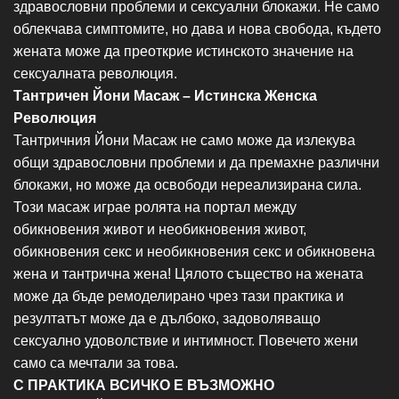
здравословни проблеми и сексуални блокажи. Не само
облекчава симптомите, но дава и нова свобода, където
жената може да преоткрие истинското значение на
сексуалната революция.
Тантричен Йони Масаж – Истинска Женска
Революция
Тантричния Йони Масаж не само може да излекува
общи здравословни проблеми и да премахне различни
блокажи, но може да освободи нереализирана сила.
Този масаж играе ролята на портал между
обикновения живот и необикновения живот,
обикновения секс и необикновения секс и обикновена
жена и тантрична жена! Цялото същество на жената
може да бъде ремоделирано чрез тази практика и
резултатът може да е дълбоко, задоволяващо
сексуално удоволствие и интимност. Повечето жени
само са мечтали за това.
С ПРАКТИКА ВСИЧКО Е ВЪЗМОЖНО