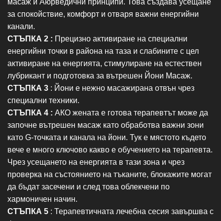
масаж и Аюрведични принципи. Това създава усещане
за спокойствие, комфорт и отваря важни енергийни
канали.
СТЪПКА 2 :
Прецизно активиране на специални
енергийни точки в района на таза и слабините с цел
активиране на енергията, стимулиране на естествен
лубрикант и подготовка за вътрешен Йони Масаж.
СТЪПКА 3
: Йони е нежно масажирана отвън чрез
специални техники.
СТЪПКА 4 :
АКО жената е готова терапевтът може да
започне вътрешен масаж като обработва важни зони
като G-точката и канала на йони. Тук е мястото където
вече е много ключово какво е обучението на терапевта.
Чрез усещането на енергията в тази зона и чрез
проверка на състоянието на тъканите, блокажите могат
да бъдат засечени и след това облекчени по
хармоничен начин.
СТЪПКА 5
: Терапевтичната лечебна сесия завършва с