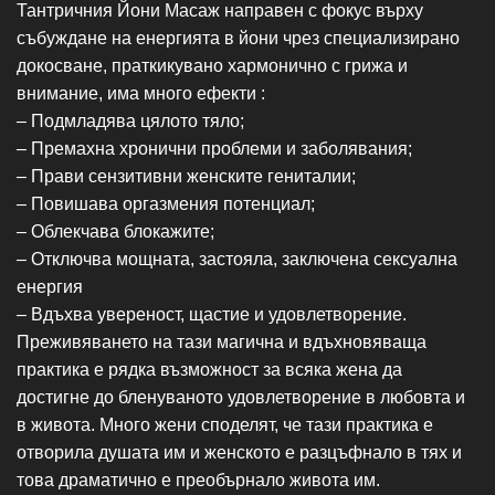
Тантричния Йони Масаж направен с фокус върху
събуждане на енергията в йони чрез специализирано
докосване, праткикувано хармонично с грижа и
внимание, има много ефекти :
– Подмладява цялото тяло;
– Премахна хронични проблеми и заболявания;
– Прави сензитивни женските гениталии;
– Повишава оргазмения потенциал;
– Облекчава блокажите;
– Отключва мощната, застояла, заключена сексуална
енергия
– Вдъхва увереност, щастие и удовлетворение.
Преживяването на тази магична и вдъхновяваща
практика е рядка възможност за всяка жена да
достигне до бленуваното удовлетворение в любовта и
в живота. Много жени споделят, че тази практика е
отворила душата им и женското е разцъфнало в тях и
това драматично е преобърнало живота им.