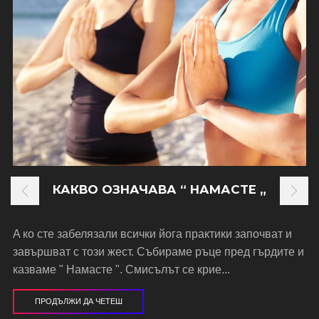
КАКВО ОЗНАЧАВА “ НАМАСТЕ „
A ко сте забелязали всички йога практики започват и
завършват с този жест. Събираме ръце пред гърдите и
казваме " Намасте ". Смисълът се крие...
ПРОДЪЛЖИ ДА ЧЕТЕШ