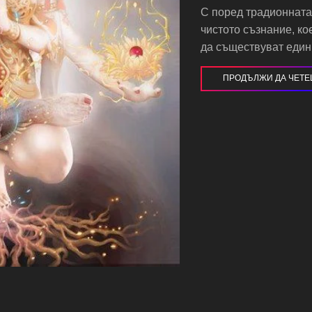
С поред традионната
чистото съзнание, ко
да съществуват един б
ПРОДЪЛЖИ ДА ЧЕТ