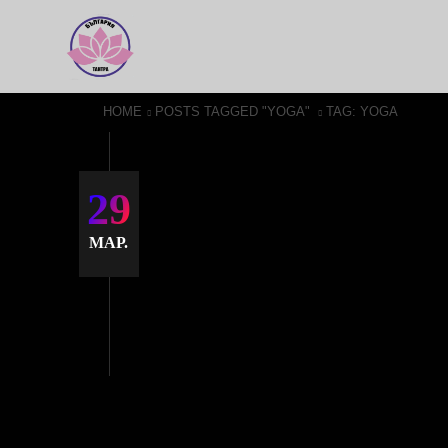
HOME
POSTS TAGGED "YOGA"
TAG: YOGA
29
МАР.