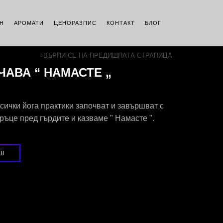
Н
АРОМАТИ
ЦЕНОРАЗПИС
КОНТАКТ
БЛОГ
ВЪРНИ СЕ НА ПРЕДИШНАТА СТРАНИЦА
ЧАВА “ НАМАСТЕ „
всички йога практики започват и завършват с
ръце пред гърдите и казваме " Намасте ".
ЕШ